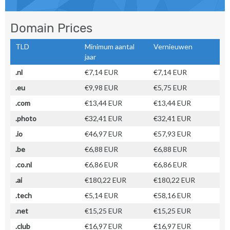
Domain Prices
TLD
Minimum aantal
Vernieuwen
jaar
.nl
€7,14 EUR
€7,14 EUR
.eu
€9,98 EUR
€5,75 EUR
.com
€13,44 EUR
€13,44 EUR
.photo
€32,41 EUR
€32,41 EUR
.io
€46,97 EUR
€57,93 EUR
.be
€6,88 EUR
€6,88 EUR
.co.nl
€6,86 EUR
€6,86 EUR
.ai
€180,22 EUR
€180,22 EUR
.tech
€5,14 EUR
€58,16 EUR
.net
€15,25 EUR
€15,25 EUR
.club
€16,97 EUR
€16,97 EUR