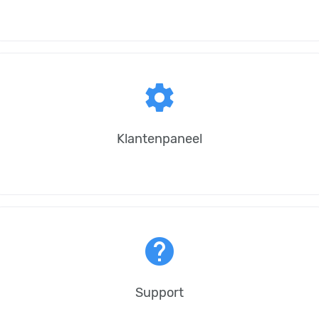
settings
Klantenpaneel
help
Support