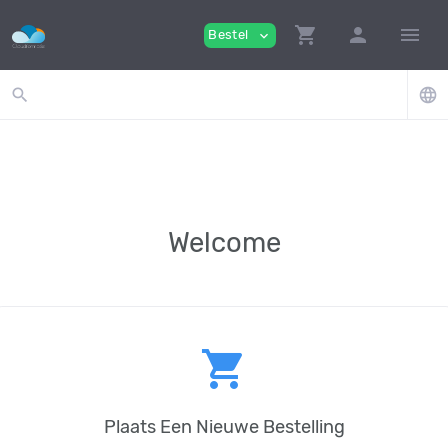
shopping_cart
person
menu
Bestel
expand_more
search
language
Welcome
shopping_cart
Plaats Een Nieuwe Bestelling